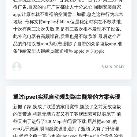
得广告,自家的推广广告都让人十分恶心,强制安装自家
app,让原本就不富裕的空间雪上加霜,总之这种行为非常
垃圾, 号称支持airplay和dlan,但是稳定时实在不敢恭维,
十次有两三次次失败,但是有三四次根本发现不了设备,
此外充电器有高频噪音,质量也是不敢恭维 最后这个产
品的终结以被root为标志,删除了自带的众多垃圾app,准
备转给家里人继续贡献光和热 apple tv 3 apple
5 MIN READ
通过ipset实现自动规划路由翻墙的方案实现
新搬了家,换成了联通的家用宽带,摆脱了之前无敌垃圾
的宽带通.构建无墙方案又有了客观因素可以实施了 前
些天由于进行了200Mbps的迅雷下载,居然把ac68u的
cpu几乎跑满,瞬间感觉设备遇到了瓶颈,又有了升级理
由,考虑之前一直心水的ubnt er-x 对于er-x这个设备的选