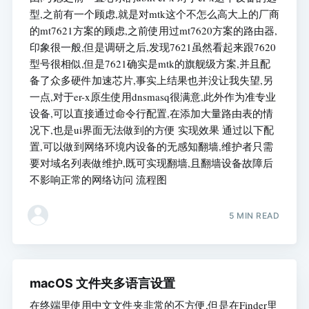
型,之前有一个顾虑,就是对mtk这个不怎么高大上的厂商
的mt7621方案的顾虑,之前使用过mt7620方案的路由器,
印象很一般,但是调研之后,发现7621虽然看起来跟7620
型号很相似,但是7621确实是mtk的旗舰级方案,并且配
备了众多硬件加速芯片,事实上结果也并没让我失望,另
一点,对于er-x原生使用dnsmasq很满意,此外作为准专业
设备,可以直接通过命令行配置,在添加大量路由表的情
况下,也是ui界面无法做到的方便 实现效果 通过以下配
置,可以做到网络环境内设备的无感知翻墙,维护者只需
要对域名列表做维护,既可实现翻墙,且翻墙设备故障后
不影响正常的网络访问 流程图
5 MIN READ
macOS 文件夹多语言设置
在终端里使用中文文件夹非常的不方便,但是在Finder里